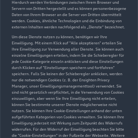
Hierdurch werden Verbindungen zwischen Ihrem Browser und
Servern von Dritten hergestellt und es können personenbezogene
Daten von Ihrem Browser an die Server von Dritten übermittelt
werden. Cookies, ähnliche Technologien und die Einbindung von
externen Inhalten werden nachfolgend als „Dienste“ bezeichnet.
Um diese Dienste nutzen zu können, benötigen wir Ihre
Einwilligung. Mit einem Klick auf "Alle akzeptieren" erteilen Sie
Ihre Einwilligung zur Verwendung aller Dienste. Sie können auch
Audi Pflegemitteltasche
einzelne Einwilligungen erteilen, indem Sie die Schieberegler für
jede Cookie-Kategorie einzeln anklicken und diese Einstellungen
Sommer
durch Klicken auf "Einstellungen speichern und fortfahren"
speichern. Falls Sie keinen der Schieberegler anklicken, werden
Damit Ihr Audi auch im Sommer glänzt: die
nur die notwendigen Cookies (z. B. der Ensighten Privacy
passende Pflege in einer Tasche.
Manager, unser Einwilligungsmanagementtool) verwendet. Sie
sind nicht gesetzlich verpflichtet, in die Verwendung von Cookies
Zur Audi Shopping World
einzuwilligen, aber wenn Sie Ihre Einwilligung nicht erteilen,
können Sie bestimmte unserer Dienste möglicherweise nicht
nutzen. Sie können Ihre Cookie-Einstellungen anhand der unten
aufgeführten Kategorien von Cookies verwalten. Sie können Ihre
Einwilligung jederzeit mit Wirkung zum Zeitpunkt des Widerrufs
widerrufen. Für den Widerruf der Einwilligung beachten Sie bitte
die "Cookie-Einstellungen" in der Fußzeile der Webseite. Weitere